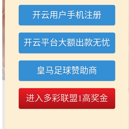
开云用户手机注册
开云平台大额出款无忧
皇马足球赞助商
进入多彩联盟1高奖金